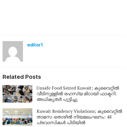
editor1
Related Posts
Unsafe Food Seized Kuwait; കുവൈറ്റിൽ
വീടിനുള്ളിൽ രഹസ്യ മിഠായി ഫാക്ടറി:
അധികൃതർ പൂട്ടിച്ചു
Kuwait Residency Violations; കുവൈറ്റിൽ
താമസ-തൊഴിൽ നിയമലംഘനം: 48
പ്രവാസികൾ പിടിയിൽ