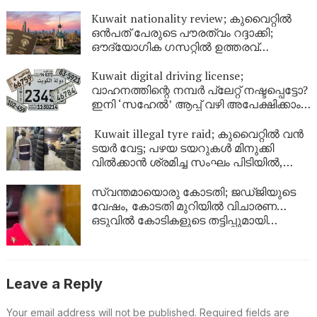
Kuwait nationality review; കുവൈറ്റിൽ
ഒൻപത് പേരുടെ പൗരത്വം റദ്ദാക്കി;
ഔദ്യോഗിക ഗസറ്റിൽ ഉത്തരവ്
പുറത്തിറങ്ങി
Kuwait digital driving license;
വാഹനത്തിന്റെ നമ്പര്‍ പ്ലേറ്റ് നഷ്ടപ്പെട്ടോ?
ഇനി ‘സഹേൽ’ ആപ്പ് വഴി അപേക്ഷിക്കാം;
കുവൈറ്റിൽ പുതിയ ഡിജിറ്റൽ സേവനം
ഉടൻ
Kuwait illegal tyre raid; കുവൈറ്റിൽ വൻ
ടയർ വേട്ട; പഴയ ടയറുകൾ മിനുക്കി
വിൽക്കാൻ ശ്രമിച്ച സംഘം പിടിയിൽ,
പിടിച്ചെടുത്തത് ആയിരത്തിലധികം
ടയറുകൾ
സ്വന്തമായൊരു കോടതി; ജഡ്ജിയുടെ
വേഷം, കോടതി മുറിയിൽ വിചാരണ…
ഒടുവിൽ കോടികളുടെ തട്ടിപ്പുമായി
യുവാവ് പിടിയിൽ!
Leave a Reply
Your email address will not be published.
Required fields are