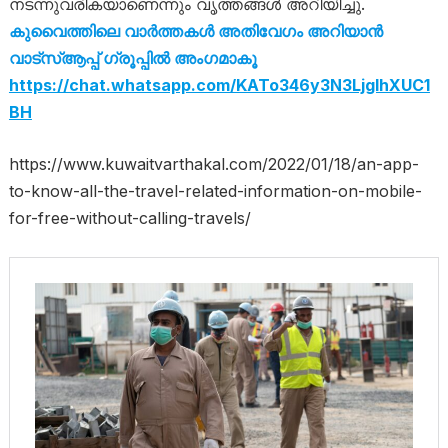
നടന്നുവരികയാണെന്നും വൃത്തങ്ങൾ അറിയിച്ചു.
കുവൈത്തിലെ വാർത്തകൾ അതിവേഗം അറിയാൻ
വാട്സ്ആപ്പ് ഗ്രൂപ്പിൽ അംഗമാകൂ
https://chat.whatsapp.com/KATo346y3N3LjgIhXUC1
BH
https://www.kuwaitvarthakal.com/2022/01/18/an-app-
to-know-all-the-travel-related-information-on-mobile-
for-free-without-calling-travels/