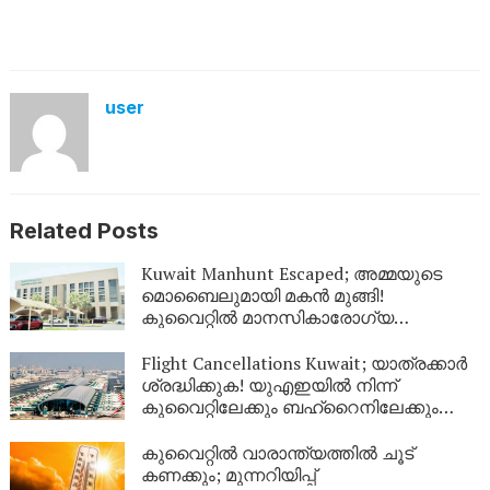
user
Related Posts
Kuwait Manhunt Escaped; അമ്മയുടെ
മൊബൈലുമായി മകൻ മുങ്ങി!
കുവൈറ്റിൽ മാനസികാരോഗ്യ
കേന്ദ്രത്തിൽ നിന്ന് ചാടിപ്പോയ
യുവാവിനായി പോലീസ് തിരച്ചിൽ
Flight Cancellations Kuwait; യാത്രക്കാർ
ശ്രദ്ധിക്കുക! യുഎഇയിൽ നിന്ന്
കുവൈറ്റിലേക്കും ബഹ്‌റൈനിലേക്കും
വിമാനങ്ങൾ റദ്ദാക്കി; പുതിയ വിവരങ്ങൾ
ഇങ്ങനെ
കുവൈറ്റിൽ വാരാന്ത്യത്തിൽ ചൂട്
കണക്കും; മുന്നറിയിപ്പ്