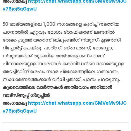
അംഗമാകൂ
https://chat.whatsapp.com/GMVeMv9IJG
v76joj5qGqwU
50 രാജ്യങ്ങളിലെ 1,000 ന​ഗരങ്ങളെ കുറിച്ച് നടത്തിയ
പഠനത്തിൽ ഏറ്റവും മോശം ട്രാഫിക്കാണ് ലണ്ടനിൽ
രേഖപ്പെടുത്തിയതെന്ന് ബ്ലൂംബർ​ഗ് ന്യൂസ് ഏജൻസി
റിപ്പോർട്ട് ചെയ്തു. പാരീസ്, ബ്രസൽസ്, മോസ്കോ,
ന്യൂയോർക്ക് തുടങ്ങിയ രാജ്യങ്ങളാണ് ലണ്ടന്
പിന്നാലെയുള്ള നഗരങ്ങള്‍. കോവിഡന്‍റെ ഭാഗമായുള്ള
അടച്ചിടലിന് ശേഷം ന​ഗര പ്രദേശങ്ങളിലെ ​ഗതാ​ഗതം
സാധാരണത്തെക്കാള്‍ വര്‍ധിച്ചതായി പഠനം പറയുന്നു.
കുവൈത്തിലെ വാർത്തകൾ അതിവേഗം അറിയാൻ
വാട്സ്ആപ്പ് ഗ്രൂപ്പിൽ
അംഗമാകൂ
https://chat.whatsapp.com/GMVeMv9IJG
v76joj5qGqwU