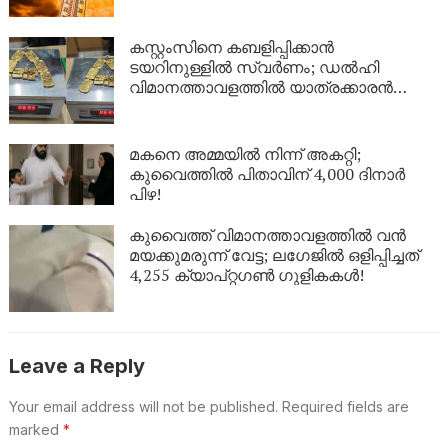
കസ്റ്റംസിനെ കബളിപ്പിക്കാൻ
ടയറിനുള്ളിൽ സ്വർണം; ഡൽഹി
വിമാനത്താവളത്തിൽ യാത്രക്കാരൻ
പിടിയിൽ
മകനെ അമ്മയിൽ നിന്ന് അകറ്റി;
കുവൈത്തിൽ പിതാവിന് 4,000 ദിനാർ
പിഴ!
കുവൈത്ത് വിമാനത്താവളത്തിൽ വൻ
മയക്കുമരുന്ന് വേട്ട; ലഗേജിൽ ഒളിപ്പിച്ചത്
4,255 ക്യാപ്റ്റഗൺ ഗുളികകൾ!
Leave a Reply
Your email address will not be published.
Required fields are
marked
*