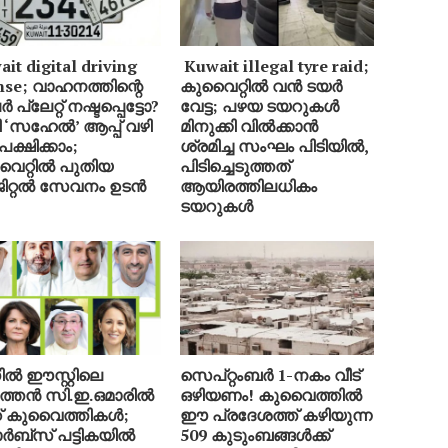
it digital driving
Kuwait illegal tyre raid;
ense; വാഹനത്തിന്റെ
കുവൈറ്റിൽ വൻ ടയർ
്‍ പ്ലേറ്റ് നഷ്ടപ്പെട്ടോ?
വേട്ട; പഴയ ടയറുകൾ
 ‘സഹേൽ’ ആപ്പ് വഴി
മിനുക്കി വിൽക്കാൻ
ക്ഷിക്കാം;
ശ്രമിച്ച സംഘം പിടിയിൽ,
ൈറ്റിൽ പുതിയ
പിടിച്ചെടുത്തത്
ിറ്റൽ സേവനം ഉടൻ
ആയിരത്തിലധികം
ടയറുകൾ
ിൽ ഈസ്റ്റിലെ
സെപ്റ്റംബർ 1-നകം വീട്
ത്തൻ സി.ഇ.ഒമാരിൽ
ഒഴിയണം! കുവൈത്തിൽ
 കുവൈത്തികൾ;
ഈ പ്രദേശത്ത് കഴിയുന്ന
ബ്സ് പട്ടികയിൽ
509 കുടുംബങ്ങൾക്ക്