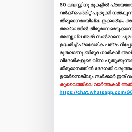
60 വയസ്സിനു മുകളിൽ പ്രായമ
വർക്ക് പെർമിറ്റ് പുതുക്കി നൽകുന
തീരുമാനമായില്ല. ഇക്കാര്യം 
അല്ലെങ്കിൽ തീരുമാനമെടുക്കാനും
അബ്ദുല്ല അൽ സൽമാനെ ചുമതലപ
ഉദ്ധരിച്ച് പ്രാദേശിക പത്രം റിപ
മുതലാണു ബിരുദ ധാരികൾ അല്ല
വിദേശികളുടെ വിസ പുതുക്കുന്ന
തീരുമാനത്തിൽ ഭേദഗതി വരുത്ത
ഉയർന്നെങ്കിലും സർക്കാർ ഇത് വരെ
കുവൈത്തിലെ വാർത്തകൾ അതിവേ
https://chat.whatsapp.com/