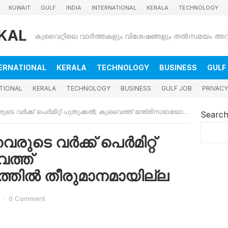
KUWAIT
GULF
INDIA
INTERNATIONAL
KERALA
TECHNOLOGY
KAL
ERNATIONAL
KERALA
TECHNOLOGY
BUSINESS
GULF
TIONAL
KERALA
TECHNOLOGY
BUSINESS
GULF JOB
PRIVACY
്ക് പെർമിറ്റ് പുതുക്കൽ; കുവൈത്ത് മന്ത്രിസഭായോഗത്തിൽ തീരുമാനമായില്ല
Searc
ുടെ വർക്ക് പെർമിറ്റ്
ത്ത്
്തിൽ തീരുമാനമായില്ല
·
0 Comment