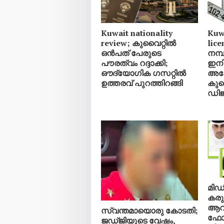
Kuwait nationality
Kuwa
review; കുവൈറ്റിൽ
lic
ഒൻപത് പേരുടെ
നമ്പര
പൗരത്വം റദ്ദാക്കി;
ഇനി
ഔദ്യോഗിക ഗസറ്റിൽ
അപേ
ഉത്തരവ് പുറത്തിറങ്ങി
കുവ
ഡിജ
മിഡ
കരു
ആറ്
സ്വന്തമായൊരു കോടതി;
ഫോർ
ജഡ്ജിയുടെ വേഷം,