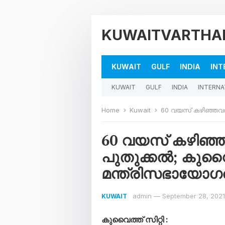
KUWAITVARTHA
KUWAIT
GULF
INDIA
INT
KUWAIT
GULF
INDIA
INTERNA
Home
Kuwait
60 വയസ് കഴിഞ്ഞവരുടെ വർക
60 വയസ് കഴിഞ്ഞവര
പുതുക്കൽ; കുവൈ
മന്ത്രിസഭായോഗത
admin
—
September 28, 2021
KUWAIT
കുവൈത്ത്‌ സിറ്റി :