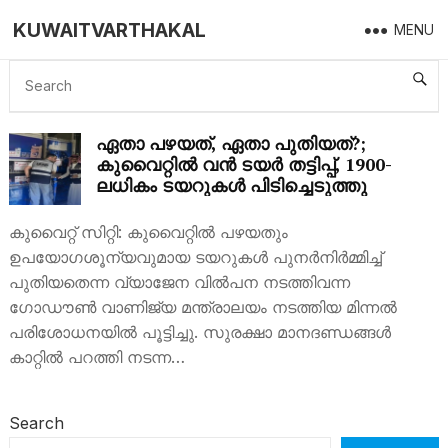
KUWAITVARTHAKAL
MENU
USED TIRES
ഏതാ പഴയത്, ഏതാ പുതിയത്?;
കുവൈറ്റിൽ വൻ ടയർ തട്ടിപ്പ്, 1900-
ലധികം ടയറുകൾ പിടിച്ചെടുത്തു
കുവൈറ്റ് സിറ്റി: കുവൈറ്റിൽ പഴയതും
ഉപയോഗശൂന്യവുമായ ടയറുകൾ പുനർനിർമ്മിച്ച്
പുതിയതെന്ന വ്യാജേന വിൽപന നടത്തിവന്ന
ഗോഡൗൺ വാണിജ്യ മന്ത്രാലയം നടത്തിയ മിന്നൽ
പരിശോധനയിൽ പൂട്ടിച്ചു. സുരക്ഷാ മാനദണ്ഡങ്ങൾ
കാറ്റിൽ പറത്തി നടന്ന…
Search