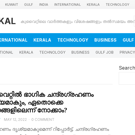
KUWAIT
GULF
INDIA
INTERNATIONAL
KERALA
TECHNOLOGY
KAL
ERNATIONAL
KERALA
TECHNOLOGY
BUSINESS
GULF
TIONAL
KERALA
TECHNOLOGY
BUSINESS
GULF JOB
PRIVACY
Searc
റ്റില്‍ ഭാഗിക ചന്ദ്രഗ്രഹണം
്യമാകും, ഏതൊക്കെ
്ങളിലെന്ന് നോക്കാം?
T
MAY 12, 2022
·
0 COMMENT
ഹണം ദൃശ്യമാകുമെന്ന് റിപ്പോര്‍ട്ട്. ചന്ദ്രഗ്രഹണം