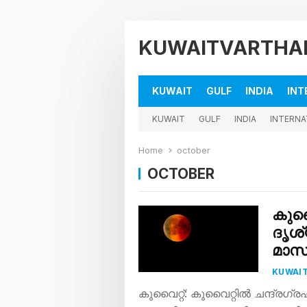
KUWAITVARTHA
KUWAIT
GULF
INDIA
INT
KUWAIT
GULF
INDIA
INTERNA
Home
october
OCTOBER
കുവൈ
ദൃശ
മാസങ
KUWAI
കുവൈറ്റ്: കുവൈറ്റില്‍ ചന്ദ്രഗ്ര