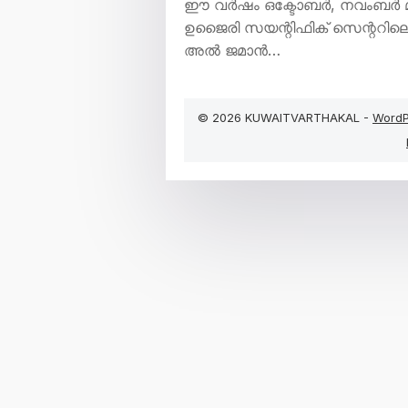
ഈ വര്‍ഷം ഒക്ടോബര്‍, നവംബര്‍
ഉജൈരി സയന്റിഫിക് സെന്ററിലെ 
അല്‍ ജമാന്‍…
© 2026 KUWAITVARTHAKAL -
WordP