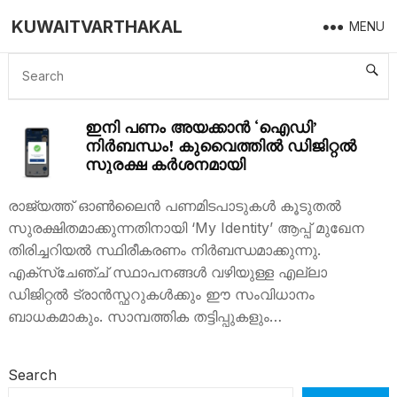
KUWAITVARTHAKAL
MENU
MY IDENTITY
ഇനി പണം അയക്കാൻ ‘ഐഡി’
നിർബന്ധം! കുവൈത്തിൽ ഡിജിറ്റൽ
സുരക്ഷ കർശനമായി
രാജ്യത്ത് ഓൺലൈൻ പണമിടപാടുകൾ കൂടുതൽ
സുരക്ഷിതമാക്കുന്നതിനായി ‘My Identity’ ആപ്പ് മുഖേന
തിരിച്ചറിയൽ സ്ഥിരീകരണം നിർബന്ധമാക്കുന്നു.
എക്സ്ചേഞ്ച് സ്ഥാപനങ്ങൾ വഴിയുള്ള എല്ലാ
ഡിജിറ്റൽ ട്രാൻസ്ഫറുകൾക്കും ഈ സംവിധാനം
ബാധകമാകും. സാമ്പത്തിക തട്ടിപ്പുകളും…
Search