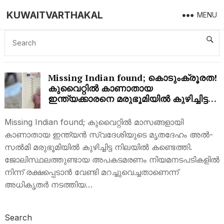
KUWAITVARTHAKAL
MENU
MISSING INDIAN FOUND BURIED IN
KUWAIT’S AL-SALMI DESERT
Missing Indian found; കൊടുംക്രൂരത!
കുവൈറ്റിൽ കാണാതായ
ഇന്ത്യക്കാരനെ മരുഭൂമിയിൽ കുഴിച്ചിട്ട
നിലയിൽ കണ്ടെത്തി
Missing Indian found; കുവൈറ്റിൽ മാസങ്ങളായി
കാണാതായ ഇന്ത്യൻ സ്വദേശിയുടെ മൃതദേഹം അൽ-
സൽമി മരുഭൂമിയിൽ കുഴിച്ചിട്ട നിലയിൽ കണ്ടെത്തി.
ജോലിസ്ഥലത്തുണ്ടായ അപകടമരണം നിയമനടപടികളിൽ
നിന്ന് രക്ഷപ്പെടാൻ വേണ്ടി മറച്ചുവെച്ചതാണെന്ന്
അധികൃതർ നടത്തിയ…
Search