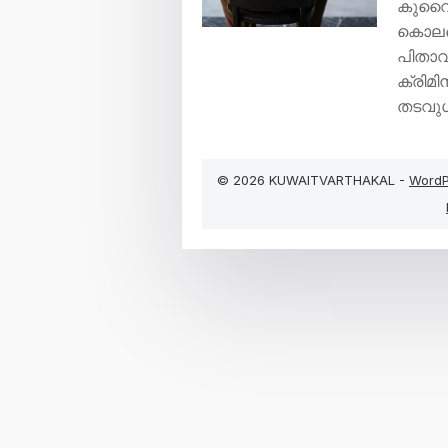
കുവൈറ്
കൊലപ്
പിതാവ
ക്രിമ
തടവു
© 2026 KUWAITVARTHAKAL -
WordP