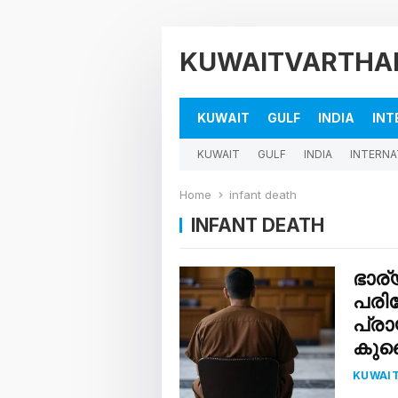
KUWAITVARTHA
KUWAIT
GULF
INDIA
INT
KUWAIT
GULF
INDIA
INTERNA
Home
infant death
INFANT DEATH
ഭാര
പരിക
പ്രാ
കുവ
KUWAI