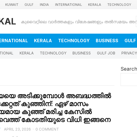
KUWAIT
GULF
INDIA
INTERNATIONAL
KERALA
TECHNOLOGY
KAL
ERNATIONAL
KERALA
TECHNOLOGY
BUSINESS
GULF
TIONAL
KERALA
TECHNOLOGY
BUSINESS
GULF JOB
PRIVACY
Searc
്യയെ അടിക്കുമ്പോൾ അബദ്ധത്തിൽ
്കേറ്റത് കുഞ്ഞിന്: ഏഴ് മാസം
യമായ കുഞ്ഞ് മരിച്ച കേസിൽ
ൈത്ത് കോടതിയുടെ വിധി ഇങ്ങനെ
T
APRIL 23, 2026
·
0 COMMENT