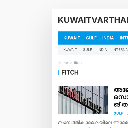
KUWAITVARTHA
KUWAIT
GULF
INDIA
INT
KUWAIT
GULF
INDIA
INTERNA
Home
fitch
FITCH
അ​മേ​
സൊ​ല
ങ്​ താ
GULF
സാ​മ്പ​ത്തി​ക മേ​ഖ​ല​യി​ലെ അ​മേ​രി​