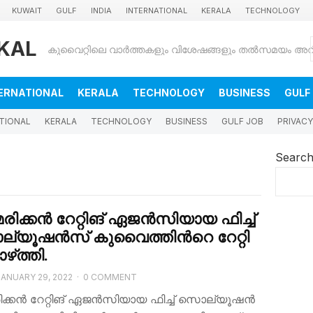
KUWAIT
GULF
INDIA
INTERNATIONAL
KERALA
TECHNOLOGY
KAL
ERNATIONAL
KERALA
TECHNOLOGY
BUSINESS
GULF
TIONAL
KERALA
TECHNOLOGY
BUSINESS
GULF JOB
PRIVACY
Searc
രി​ക്ക​ൻ റേ​റ്റി​ങ്​ ഏ​ജ​ൻ​സി​യാ​യ ഫി​ച്ച്
്യൂ​ഷ​ൻ​സ് കു​വൈ​ത്തി​​​ന്‍റെ റേ​റ്റി​
​ഴ്​​ത്തി.
JANUARY 29, 2022
·
0 COMMENT
ക്ക​ൻ റേ​റ്റി​ങ്​ ഏ​ജ​ൻ​സി​യാ​യ ഫി​ച്ച് സൊ​ല്യൂ​ഷ​ൻ​