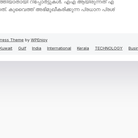
​ഴ്​​ത്തിയാതായി റിപ്പോർട്ടുകൾ. എ​എ ആ​യി​രു​ന്ന​ത്​ എ​
. കു​വൈ​ത്ത്​ അ​ഭി​മു​ഖീ​ക​രി​ക്കു​ന്ന പ്ര​ധാ​ന പ്ര​ശ്​​
ress Theme
by
WPEnjoy
Kuwait
Gulf
India
International
Kerala
TECHNOLOGY
Busi