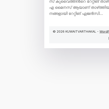
സ് കു​വൈ​ത്തി​​ന്‍റെ റേ​റ്റി​ങ്​ താ
എ മൈ​ന​സ്​ ആ​യാ​ണ്​ താ​ഴ്​​ത്തി​യ​ത്
ന​ങ്ങ​ളാ​യി റേ​റ്റി​ങ്​ ഏ​ജ​ൻ​സി…
© 2026 KUWAITVARTHAKAL -
WordP