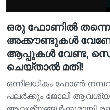
ഒരു ഫോണിൽ തന്നെ രണ്ട
അക്കൗണ്ടുകൾ വേണോ?
ആപ്പുകൾ വേണ്ട, സെറ
ചെയ്‌താൽ മതി!
ഒന്നിലധികം ഫോൺ നമ്പറ
പലർക്കും ജോലി ആവശ്യത
ആവശ്യങ്ങൾക്കുമായി രണ്ട് 